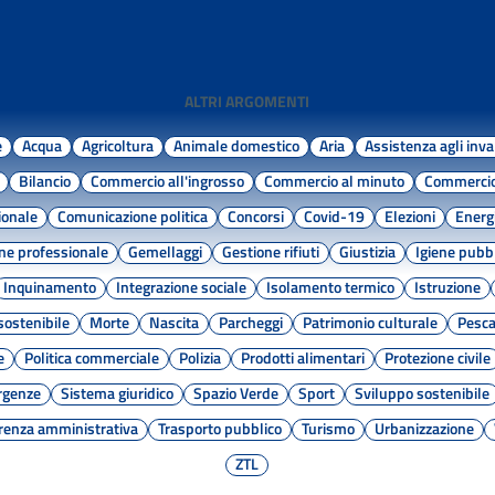
ALTRI ARGOMENTI
e
Acqua
Agricoltura
Animale domestico
Aria
Assistenza agli inva
Bilancio
Commercio all'ingrosso
Commercio al minuto
Commerci
ionale
Comunicazione politica
Concorsi
Covid-19
Elezioni
Energi
ne professionale
Gemellaggi
Gestione rifiuti
Giustizia
Igiene pubb
Inquinamento
Integrazione sociale
Isolamento termico
Istruzione
sostenibile
Morte
Nascita
Parcheggi
Patrimonio culturale
Pesc
e
Politica commerciale
Polizia
Prodotti alimentari
Protezione civile
rgenze
Sistema giuridico
Spazio Verde
Sport
Sviluppo sostenibile
renza amministrativa
Trasporto pubblico
Turismo
Urbanizzazione
ZTL