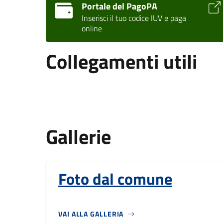
Portale del PagoPA
Inserisci il tuo codice IUV e paga
online
Collegamenti utili
Gallerie
Foto dal comune
VAI ALLA GALLERIA