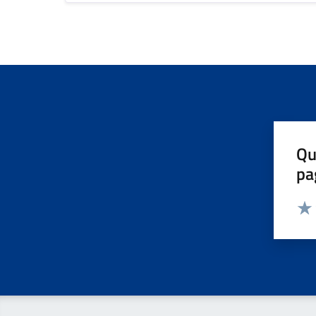
Qu
pa
Valut
Valu