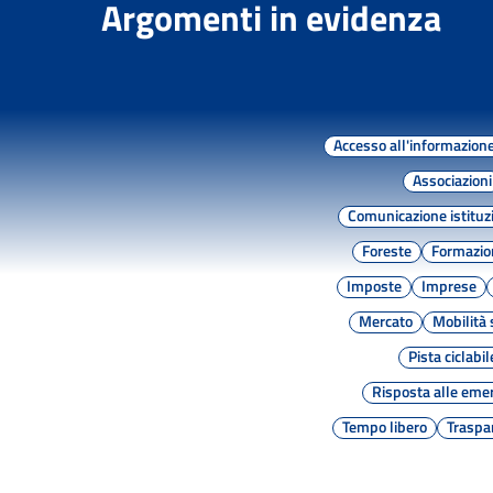
Argomenti in evidenza
Accesso all'informazion
Associazioni
Comunicazione istituz
Foreste
Formazio
Imposte
Imprese
Mercato
Mobilità 
Pista ciclabil
Risposta alle eme
Tempo libero
Traspa