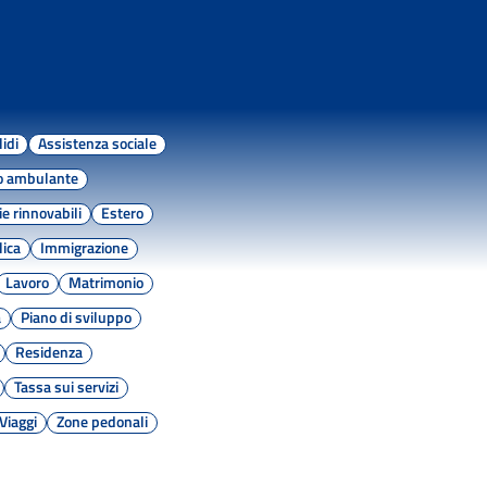
lidi
Assistenza sociale
o ambulante
e rinnovabili
Estero
lica
Immigrazione
Lavoro
Matrimonio
a
Piano di sviluppo
Residenza
Tassa sui servizi
Viaggi
Zone pedonali