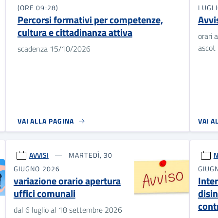
(ORE 09:28)
LUGLI
Percorsi formativi per competenze,
Avvi
cultura e cittadinanza attiva
orari 
ascot
scadenza 15/10/2026
VAI ALLA PAGINA
VAI A
AVVISI
MARTEDÌ, 30
N
GIUGNO 2026
GIUGN
variazione orario apertura
Inter
uffici comunali
disin
cont
dal 6 luglio al 18 settembre 2026