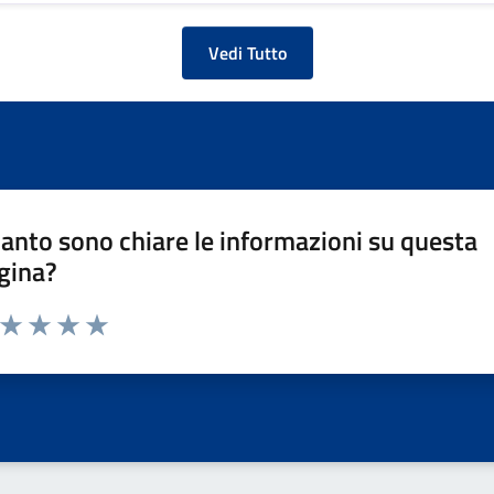
Vedi Tutto
anto sono chiare le informazioni su questa
gina?
a da 1 a 5 stelle la pagina
ta 1 stelle su 5
Valuta 2 stelle su 5
Valuta 3 stelle su 5
Valuta 4 stelle su 5
Valuta 5 stelle su 5