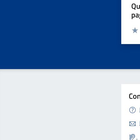
Qu
pa
Valut
Valu
Con