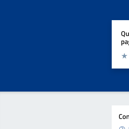
Qu
pa
Valut
Valu
Con