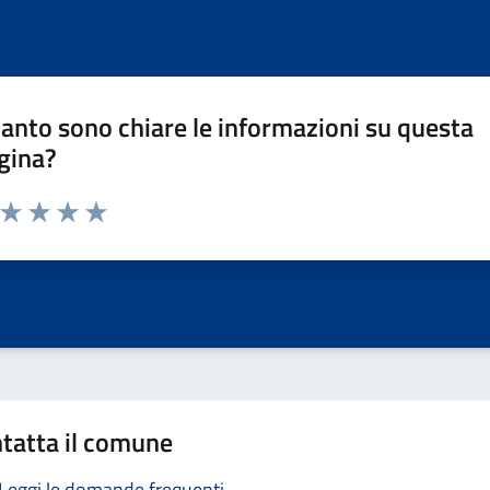
anto sono chiare le informazioni su questa
gina?
a da 1 a 5 stelle la pagina
ta 1 stelle su 5
Valuta 2 stelle su 5
Valuta 3 stelle su 5
Valuta 4 stelle su 5
Valuta 5 stelle su 5
tatta il comune
Leggi le domande frequenti