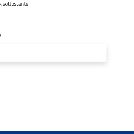
ink sottostante
o