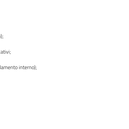
);
ativi;
olamento interno);