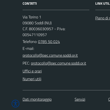
CONTATTI
LINK UTIL
Via Torino 1
Piano di 
09080 Soddì (NU)
C.F. 80036030957 - P.Iva:
00547110957
Telefono:
0785 50 024
E-mail:
PEC:
Uffici e orari
Numeri utili
Dati monitoraggio
Servizi
C