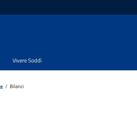
Vivere Soddì
te
/
Bilanci