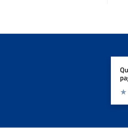
Qu
pa
Valut
Valu