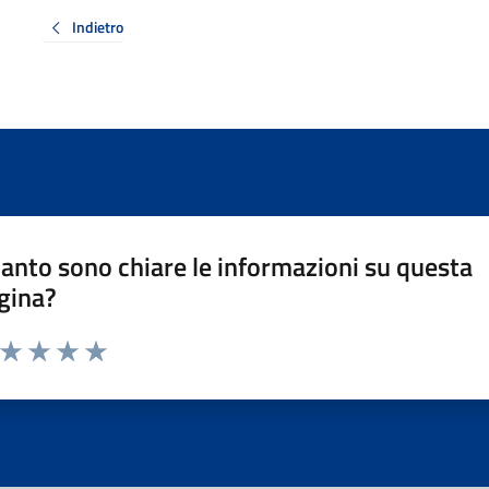
Indietro
anto sono chiare le informazioni su questa
gina?
a da 1 a 5 stelle la pagina
ta 1 stelle su 5
Valuta 2 stelle su 5
Valuta 3 stelle su 5
Valuta 4 stelle su 5
Valuta 5 stelle su 5