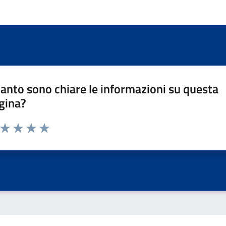
anto sono chiare le informazioni su questa
gina?
a da 1 a 5 stelle la pagina
ta 1 stelle su 5
Valuta 2 stelle su 5
Valuta 3 stelle su 5
Valuta 4 stelle su 5
Valuta 5 stelle su 5