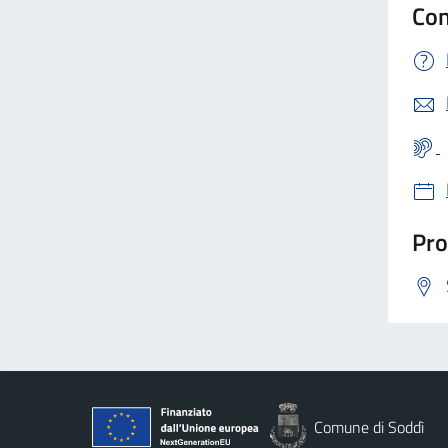
Con
Pro
Comune di Soddì