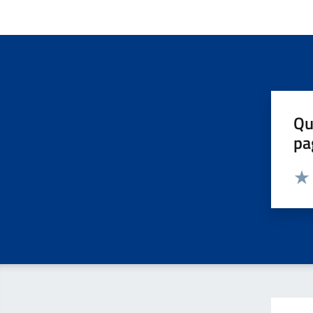
Qu
pa
Valut
Valu