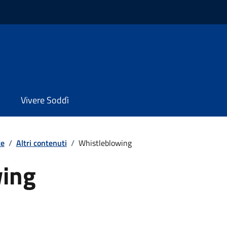
Vivere Soddì
te
/
Altri contenuti
/
Whistleblowing
wing