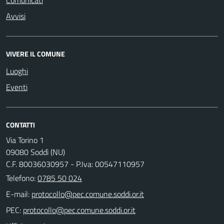
Avvisi
VIVERE IL COMUNE
Luoghi
Eventi
CONTATTI
Via Torino 1
09080 Soddì (NU)
C.F. 80036030957 - P.Iva: 00547110957
Telefono:
0785 50 024
E-mail:
PEC: