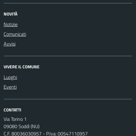
NOVITÀ
Notizie
Comunicati
Avvisi
VIVERE IL COMUNE
Luoghi
Eventi
CONTATTI
Via Torino 1
09080 Soddì (NU)
C.F. 80036030957 - P.Iva: 00547110957