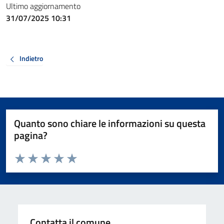
Ultimo aggiornamento
31/07/2025 10:31
Indietro
Quanto sono chiare le informazioni su questa
pagina?
Valuta da 1 a 5 stelle la pagina
Valuta 1 stelle su 5
Valuta 2 stelle su 5
Valuta 3 stelle su 5
Valuta 4 stelle su 5
Valuta 5 stelle su 5
Contatta il comune