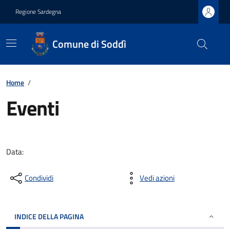
Regione Sardegna
Comune di Soddì
Home
/
Eventi
Data:
Condividi
Vedi azioni
INDICE DELLA PAGINA