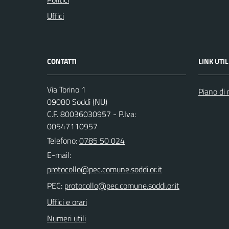
Uffici
CONTATTI
LINK UTIL
Via Torino 1
Piano di 
09080 Soddì (NU)
C.F. 80036030957 - P.Iva:
00547110957
Telefono:
0785 50 024
E-mail:
PEC:
Uffici e orari
Numeri utili