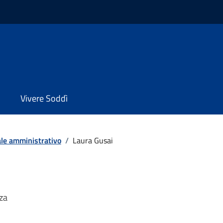
Vivere Soddì
le amministrativo
/
Laura Gusai
za